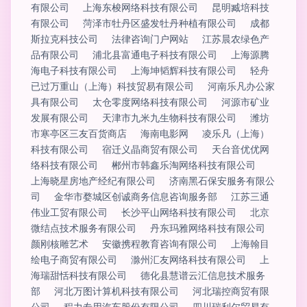
有限公司
上海东梭网络科技有限公司
昆明臧培科技
有限公司
菏泽市牡丹区盛发牡丹种植有限公司
成都
斯拉克科技公司
法律咨询门户网站
江苏晨农绿色产
品有限公司
浦北县富通电子科技有限公司
上海源腾
海电子科技有限公司
上海坤韬辉科技有限公司
轻舟
已过万重山（上海）科技贸易有限公司
河南乐凡办公家
具有限公司
太仓零度网络科技有限公司
河源市矿业
发展有限公司
天津市九米九生物科技有限公司
潍坊
市寒亭区三友百货商店
海南电影网
凌乐凡（上海）
科技有限公司
宿迁义晶商贸有限公司
天台音优优网
络科技有限公司
郴州市韩鑫乐淘网络科技有限公司
上海晓星房地产经纪有限公司
济南黑石保安服务有限公
司
金华市婺城区创诚商务信息咨询服务部
江苏三通
伟业工贸有限公司
长沙平山网络科技有限公司
北京
微结点技术服务有限公司
丹东玛雅网络科技有限公司
颜刚核雕艺术
安徽携程教育咨询有限公司
上海翰目
绘电子商贸有限公司
滁州汇友网络科技有限公司
上
海瑞甜恬科技有限公司
德化县慧谱云汇信息技术服务
部
河北万图计算机科技有限公司
河北瑞控商贸有限
公司
程力专用汽车股份有限公司
四川瑞利尔贸易有