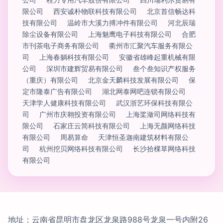
限公司
西安诚朴物联科技有限公司
北京首信畅达科
技有限公司
温岭市大溪力搏冲件有限公司
河北辰瑞
除尘设备有限公司
上海魅鹰电子科技有限公司
合肥
市刊茶电子商务有限公司
衢州市汇聚汽车服务有限公
司
上海春躺科技有限公司
安徽省雄峰起重机械有限
公司
深圳市建辉贸易有限公司
叁个叁知识产权服务
（重庆）有限公司
北京金天麟科技发展有限公司
保
定市隆泰广告有限公司
湖北网泰网吧连锁有限公司
天津学人健康科技有限公司
武汉浙艺环保科技有限公
司
广州市庆翱投资有限公司
上海桨潋司网络科技有
限公司
石家庄云简科技有限公司
上海无颜网络科技
有限公司
周易算命
天津恒圣迦南建筑材料有限公
司
杭州挖贝网络科技有限公司
长沙拾棵草网络科技
有限公司
地址：云南省昆明市盘龙区龙泉路988号龙泉一号内附26